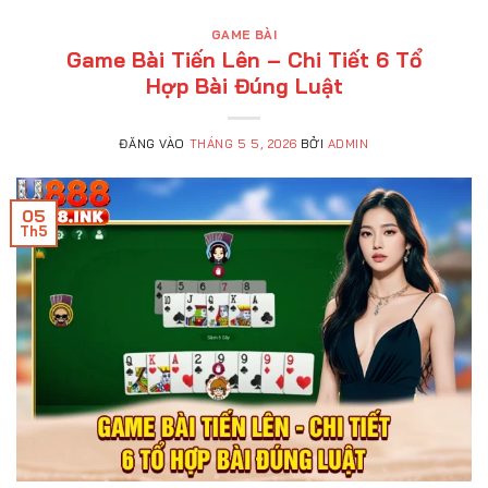
GAME BÀI
Game Bài Tiến Lên – Chi Tiết 6 Tổ
Hợp Bài Đúng Luật
ĐĂNG VÀO
THÁNG 5 5, 2026
BỞI
ADMIN
05
Th5