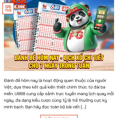
05
Th5
Đánh đề hôm nay là hoạt động quen thuộc của người
Việt, dựa theo kết quả kiến thiết chính thức từ đài ba
miền. U888 cung cấp sảnh trực tuyến mang lịch quay mỗi
ngày, đa dạng kiểu cược cùng tỷ lệ trả thưởng cực kỳ
minh bạch. Bạn hãy đọc toàn bộ bài viết […]