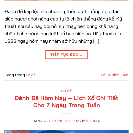
Đánh đề kép lệch là phương thức dự thưởng độc đáo
giúp người chơi nâng cao tỷ lệ chiến thắng đáng kể. Kỹ
thuật soi cầu này đòi hỏi sự nhạy bén cùng khả năng
phân tích những quy luật số học biến ảo. Hãy tham gia
U888 ngay hôm nay nhằm sở hữu những […]
TIẾP TỤC ĐỌC
→
Đăng trong
Lô đề
Để lại bình luận
LÔ ĐỀ
Đánh Đề Hôm Nay – Lịch Xổ Chi Tiết
Cho 7 Ngày Trong Tuần
ĐĂNG VÀO
THÁNG 5 5, 2026
BỞI
ADMIN