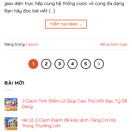
giao diện trực tiếp cùng hệ thống cược vô cùng đa dạng.
Bạn hãy đọc bài viết […]
TIẾP TỤC ĐỌC
→
Đăng trong
Casino
Để lại bình luận
1
2
3
4
5
BÀI MỚI
3 Cách Tính Điểm Lô Giúp Cao Thủ Hốt Bạc Tỷ Dễ
Dàng
Không
có
Hé Lộ 3 Cách Đánh đề kép lệch Tăng Cơ Hội
bình
luận
Trúng Thưởng Lớn
ở
3
Không