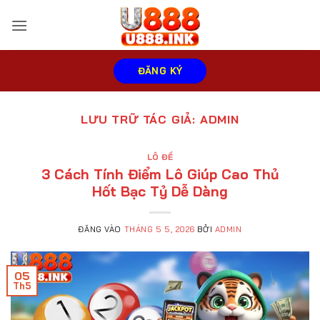
Bỏ
qua
nội
dung
ĐĂNG KÝ
LƯU TRỮ TÁC GIẢ:
ADMIN
LÔ ĐỀ
3 Cách Tính Điểm Lô Giúp Cao Thủ
Hốt Bạc Tỷ Dễ Dàng
ĐĂNG VÀO
THÁNG 5 5, 2026
BỞI
ADMIN
05
Th5