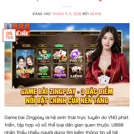
ĐĂNG VÀO
THÁNG 5 5, 2026
BỞI
ADMIN
05
Th5
Game bài Zingplay là hệ sinh thái trực tuyến do VNG phát
triển, tập hợp vô số thể loại dân gian quen thuộc. U888
nhận thấy nhiều người dùng tìm kiếm thông tin về hệ