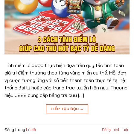
Tính điểm lô được thực hiện dựa trên quy tắc tính toán
giá trị điểm thưởng theo từng vùng miền cụ thể. Mỗi đơn
vị cược tương ứng với số tiền thanh toán thực tế tại hệ
thống đại lý hoặc các trang trực tuyến hiện nay. Thương
hiệu U888 cung cấp bảng tra cứu […]
TIẾP TỤC ĐỌC
→
Đăng trong
Lô đề
Để lại bình luận