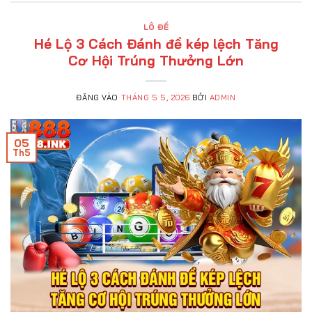
LÔ ĐỀ
Hé Lộ 3 Cách Đánh đề kép lệch Tăng
Cơ Hội Trúng Thưởng Lớn
ĐĂNG VÀO
THÁNG 5 5, 2026
BỞI
ADMIN
05
Th5