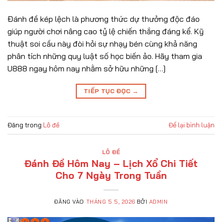
Đánh đề kép lệch là phương thức dự thưởng độc đáo
giúp người chơi nâng cao tỷ lệ chiến thắng đáng kể. Kỹ
thuật soi cầu này đòi hỏi sự nhạy bén cùng khả năng
phân tích những quy luật số học biến ảo. Hãy tham gia
U888 ngay hôm nay nhằm sở hữu những […]
TIẾP TỤC ĐỌC
→
Đăng trong
Lô đề
Để lại bình luận
LÔ ĐỀ
Đánh Đề Hôm Nay – Lịch Xổ Chi Tiết
Cho 7 Ngày Trong Tuần
ĐĂNG VÀO
THÁNG 5 5, 2026
BỞI
ADMIN