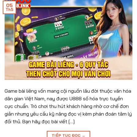
05
Th5
Game bài liêng vốn mang cội nguồn lâu đời thuộc văn hóa
dân gian Việt Nam, nay được U888 số hóa trực tuyến
cực chuẩn. Trò chơi thu hút khách hàng nhờ cơ chế đơn
giản nhưng yêu cầu kỹ năng đọc vị kèm phán đoán tâm lý
đối thủ. Bạn hãy đọc bài viết […]
TIẾP TỤC ĐỌC
→