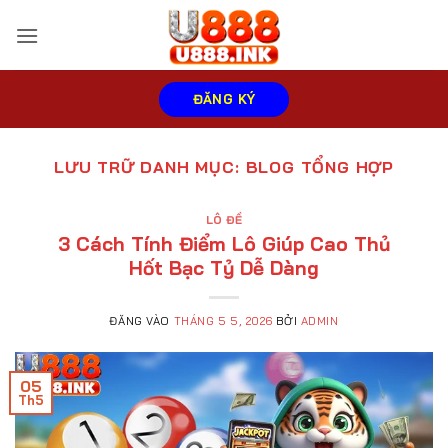
Bỏ
qua
nội
dung
ĐĂNG KÝ
LƯU TRỮ DANH MỤC:
BLOG TỔNG HỢP
LÔ ĐỀ
3 Cách Tính Điểm Lô Giúp Cao Thủ
Hốt Bạc Tỷ Dễ Dàng
ĐĂNG VÀO
THÁNG 5 5, 2026
BỞI
ADMIN
05
Th5