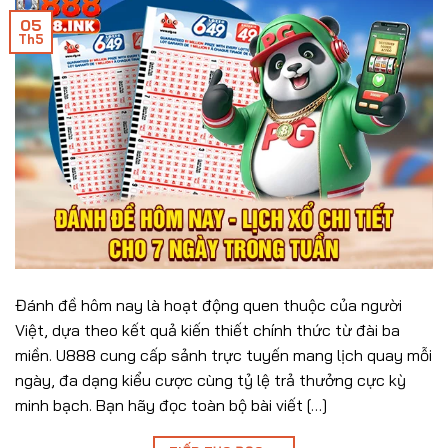
05
Th5
Đánh đề hôm nay là hoạt động quen thuộc của người
Việt, dựa theo kết quả kiến thiết chính thức từ đài ba
miền. U888 cung cấp sảnh trực tuyến mang lịch quay mỗi
ngày, đa dạng kiểu cược cùng tỷ lệ trả thưởng cực kỳ
minh bạch. Bạn hãy đọc toàn bộ bài viết […]