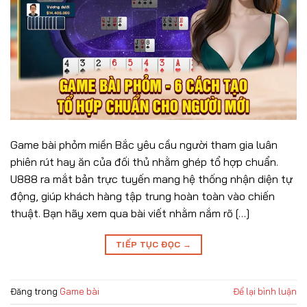
Game bài phỏm miền Bắc yêu cầu người tham gia luân
phiên rút hay ăn của đối thủ nhằm ghép tổ hợp chuẩn.
U888 ra mắt bản trực tuyến mang hệ thống nhận diện tự
động, giúp khách hàng tập trung hoàn toàn vào chiến
thuật. Bạn hãy xem qua bài viết nhằm nắm rõ […]
TIẾP TỤC ĐỌC
→
Đăng trong
Game bài
Để lại bình luận