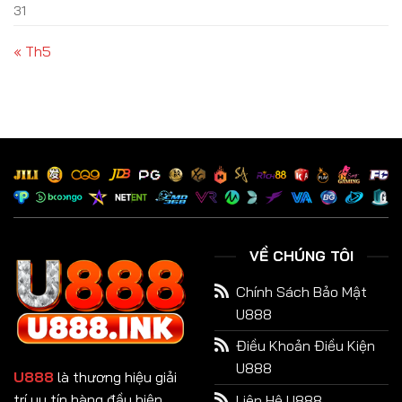
31
« Th5
VỀ CHÚNG TÔI
Chính Sách Bảo Mật
U888
Điều Khoản Điều Kiện
U888
U888
là thương hiệu giải
trí uy tín hàng đầu hiện
Liên Hệ U888