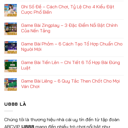
Cao
Lộ
có
Ghi Số Đề – Cách Chơi, Tỷ Lệ Cho 4 Kiểu Đặt
Thủ
3
bình
Hốt
Cách
luận
Cược Phổ Biến
Bạc
Đánh
ở
Tỷ
đề
Đánh
Không
Dễ
kép
Đề
có
Game Bài Zingplay – 3 Đặc Điểm Nổi Bật Chính
Dàng
lệch
Hôm
bình
Tăng
Nay
luận
Của Nền Tảng
Cơ
–
ở
Hội
Lịch
Ghi
Không
Trúng
Xổ
Số
có
Game Bài Phỏm – 6 Cách Tạo Tổ Hợp Chuẩn Cho
Thưởng
Chi
Đề
bình
Lớn
Tiết
–
luận
Người Mới
Cho
Cách
ở
7
Chơi,
Game
Không
Ngày
Tỷ
Bài
có
Game Bài Tiến Lên – Chi Tiết 6 Tổ Hợp Bài Đúng
Trong
Lệ
Zingplay
bình
Tuần
Cho
–
luận
Luật
4
3
ở
Kiểu
Đặc
Game
Không
Đặt
Điểm
Bài
có
Game Bài Liêng – 6 Quy Tắc Then Chốt Cho Mọi
Cược
Nổi
Phỏm
bình
Phổ
Bật
–
luận
Ván Chơi
Biến
Chính
6
ở
Của
Cách
Game
Không
Nền
Tạo
Bài
có
Tảng
Tổ
Tiến
bình
U888 LÀ
Hợp
Lên
luận
Chuẩn
–
ở
Cho
Chi
Game
Người
Tiết
Bài
Mới
6
Liêng
Chúng tôi là thương hiệu nhà cái uy tín đến từ tập đoàn
Tổ
–
Hợp
6
ABCVIP.
U888
mang đến nhiều trò chơi nổi bật như