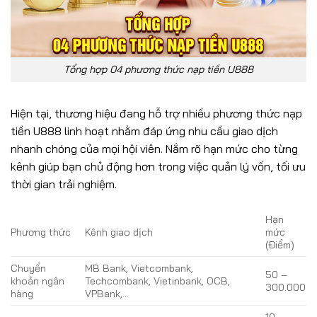
Tổng hợp 04 phương thức nạp tiền U888
Hiện tại, thương hiệu đang hỗ trợ nhiều phương thức nạp
tiền U888 linh hoạt nhằm đáp ứng nhu cầu giao dịch
nhanh chóng của mọi hội viên. Nắm rõ hạn mức cho từng
kênh giúp bạn chủ động hơn trong việc quản lý vốn, tối ưu
thời gian trải nghiệm.
Hạn
Phương thức
Kênh giao dịch
mức
(Điểm)
Chuyển
MB Bank, Vietcombank,
50 –
khoản ngân
Techcombank, Vietinbank, OCB,
300.000
hàng
VPBank,…
10 –