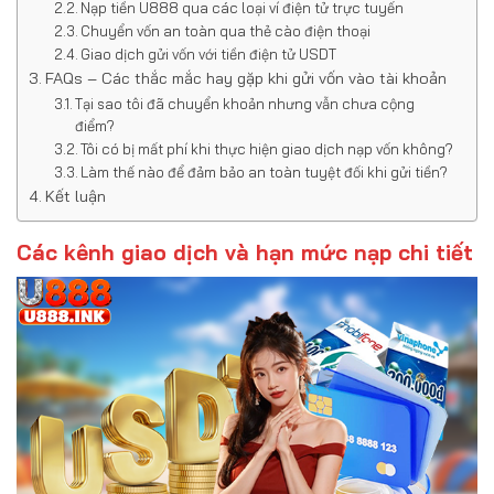
Nạp tiền U888 qua các loại ví điện tử trực tuyến
Chuyển vốn an toàn qua thẻ cào điện thoại
Giao dịch gửi vốn với tiền điện tử USDT
FAQs – Các thắc mắc hay gặp khi gửi vốn vào tài khoản
Tại sao tôi đã chuyển khoản nhưng vẫn chưa cộng
điểm?
Tôi có bị mất phí khi thực hiện giao dịch nạp vốn không?
Làm thế nào để đảm bảo an toàn tuyệt đối khi gửi tiền?
Kết luận
Các kênh giao dịch và hạn mức nạp chi tiết