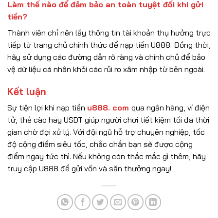
Làm thế nào để đảm bảo an toàn tuyệt đối khi gửi
tiền?
Thành viên chỉ nên lấy thông tin tài khoản thụ hưởng trực
tiếp từ trang chủ chính thức để nạp tiền U888. Đồng thời,
hãy sử dụng các đường dẫn rõ ràng và chính chủ để bảo
vệ dữ liệu cá nhân khỏi các rủi ro xâm nhập từ bên ngoài.
Kết luận
Sự tiện lợi khi nạp tiền
u888. com
qua ngân hàng, ví điện
tử, thẻ cào hay USDT giúp người chơi tiết kiệm tối đa thời
gian chờ đợi xử lý. Với đội ngũ hỗ trợ chuyên nghiệp, tốc
độ cộng điểm siêu tốc, chắc chắn bạn sẽ được cộng
điểm ngay tức thì. Nếu không còn thắc mắc gì thêm, hãy
truy cập U888 để gửi vốn và săn thưởng ngay!