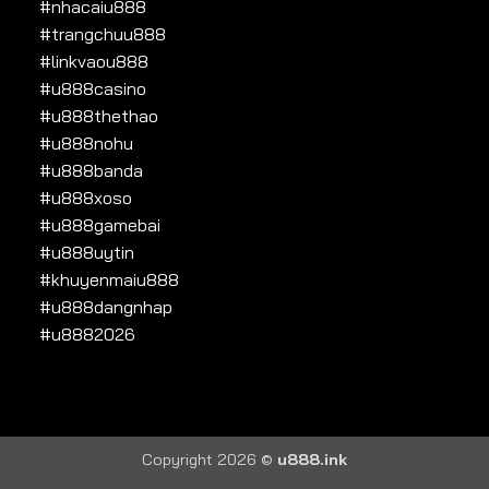
#nhacaiu888
#trangchuu888
#linkvaou888
#u888casino
#u888thethao
#u888nohu
#u888banda
#u888xoso
#u888gamebai
#u888uytin
#khuyenmaiu888
#u888dangnhap
#u8882026
Copyright 2026 ©
u888.ink