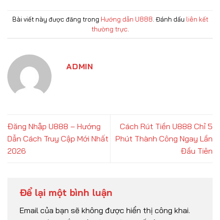
Bài viết này được đăng trong
Hướng dẫn U888
. Đánh dấu
liên kết
thường trực
.
ADMIN
Đăng Nhập U888 – Hướng
Cách Rút Tiền U888 Chỉ 5
Dẫn Cách Truy Cập Mới Nhất
Phút Thành Công Ngay Lần
2026
Đầu Tiên
Để lại một bình luận
Email của bạn sẽ không được hiển thị công khai.