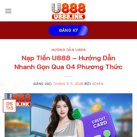
Bỏ
qua
nội
dung
ĐĂNG KÝ
HƯỚNG DẪN U888
Nạp Tiền U888 – Hướng Dẫn
Nhanh Gọn Qua 04 Phương Thức
ĐĂNG VÀO
THÁNG 5 5, 2026
BỞI
ADMIN
05
Th5