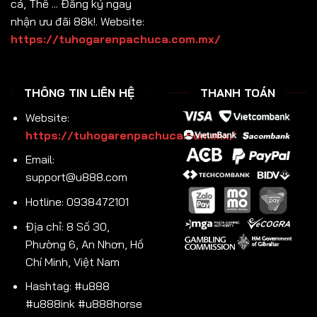
cá, Thể ... Đăng ký ngay
nhận ưu đãi 88k!. Website:
https://tuhogarenpachuca.com.mx/
THÔNG TIN LIÊN HỆ
THANH TOÁN
Website:
https://tuhogarenpachuca.com.mx/
Email:
support@u888.com
Hotline: 0938472101
Địa chỉ: 8 Số 30,
Phường 6, An Nhơn, Hồ
Chí Minh, Việt Nam
Hashtag: #u888
#u888ink #u888horse