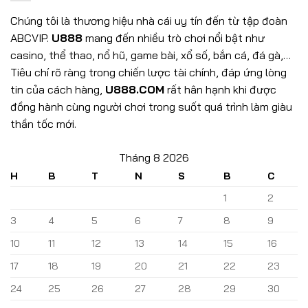
Người
Tiết
Bài
Mới
6
Liêng
Chúng tôi là thương hiệu nhà cái uy tín đến từ tập đoàn
Tổ
–
Hợp
6
ABCVIP.
U888
mang đến nhiều trò chơi nổi bật như
Bài
Quy
Đúng
Tắc
casino, thể thao, nổ hũ, game bài, xổ số, bắn cá, đá gà,…
Luật
Then
Tiêu chí rõ ràng trong chiến lược tài chính, đáp ứng lòng
Chốt
Cho
tin của cách hàng,
U888.COM
rất hân hạnh khi được
Mọi
Ván
đồng hành cùng người chơi trong suốt quá trình làm giàu
Chơi
thần tốc mới.
Tháng 8 2026
H
B
T
N
S
B
C
1
2
3
4
5
6
7
8
9
10
11
12
13
14
15
16
17
18
19
20
21
22
23
24
25
26
27
28
29
30