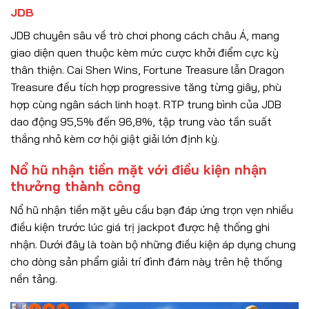
JDB
JDB chuyên sâu về trò chơi phong cách châu Á, mang
giao diện quen thuộc kèm mức cược khởi điểm cực kỳ
thân thiện. Cai Shen Wins, Fortune Treasure lẫn Dragon
Treasure đều tích hợp progressive tăng từng giây, phù
hợp cùng ngân sách linh hoạt. RTP trung bình của JDB
dao động 95,5% đến 96,8%, tập trung vào tần suất
thắng nhỏ kèm cơ hội giật giải lớn định kỳ.
Nổ hũ nhận tiền mặt với điều kiện nhận
thưởng thành công
Nổ hũ nhận tiền mặt yêu cầu bạn đáp ứng trọn vẹn nhiều
điều kiện trước lúc giá trị jackpot được hệ thống ghi
nhận. Dưới đây là toàn bộ những điều kiện áp dụng chung
cho dòng sản phẩm giải trí đình đám này trên hệ thống
nền tảng.