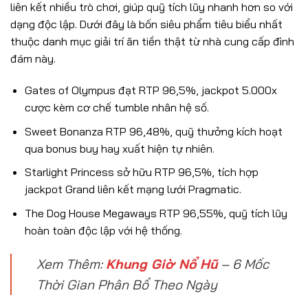
liên kết nhiều trò chơi, giúp quỹ tích lũy nhanh hơn so với
dạng độc lập. Dưới đây là bốn siêu phẩm tiêu biểu nhất
thuộc danh mục giải trí ăn tiền thật từ nhà cung cấp đình
đám này.
Gates of Olympus đạt RTP 96,5%, jackpot 5.000x
cược kèm cơ chế tumble nhân hệ số.
Sweet Bonanza RTP 96,48%, quỹ thưởng kích hoạt
qua bonus buy hay xuất hiện tự nhiên.
Starlight Princess sở hữu RTP 96,5%, tích hợp
jackpot Grand liên kết mạng lưới Pragmatic.
The Dog House Megaways RTP 96,55%, quỹ tích lũy
hoàn toàn độc lập với hệ thống.
Xem Thêm:
Khung Giờ Nổ Hũ
– 6 Mốc
Thời Gian Phân Bổ Theo Ngày