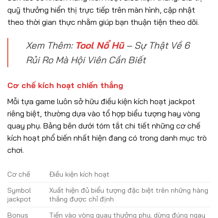
quỹ thưởng hiển thị trực tiếp trên màn hình, cập nhật
theo thời gian thực nhằm giúp bạn thuận tiện theo dõi.
Xem Thêm:
Tool Nổ Hũ
– Sự Thật Về 6
Rủi Ro Mà Hội Viên Cần Biết
Cơ chế kích hoạt chiến thắng
Mỗi tựa game luôn sở hữu điều kiện kích hoạt jackpot
riêng biệt, thường dựa vào tổ hợp biểu tượng hay vòng
quay phụ. Bảng bên dưới tóm tắt chi tiết những cơ chế
kích hoạt phổ biến nhất hiện đang có trong danh mục trò
chơi.
Cơ chế
Điều kiện kích hoạt
Symbol
Xuất hiện đủ biểu tượng đặc biệt trên những hàng
jackpot
thắng được chỉ định
Bonus
Tiến vào vòng quay thưởng phụ, dừng đúng ngay