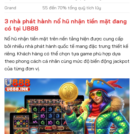
Grand
55 đến 70% tổng quỹ tích lũy
3 nhà phát hành nổ hũ nhận tiền mặt đang
có tại U888
Nổ hũ nhận tiền mặt trên nền tảng hiện được cung cấp
bởi nhiều nhà phát hành quốc tế mang đặc trưng thiết kế
riêng. Khách hàng có thể chọn tựa game phù hợp dựa
theo phong cách cá nhân cùng mức độ biến động jackpot
của từng đơn vị.