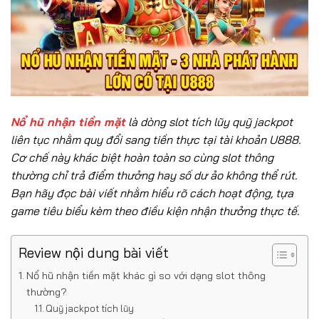
Nổ hũ nhận tiền mặt
là dòng slot tích lũy quỹ jackpot
liên tục nhằm quy đổi sang tiền thực tại tài khoản U888.
Cơ chế này khác biệt hoàn toàn so cùng slot thông
thường chỉ trả điểm thưởng hay số dư ảo không thể rút.
Bạn hãy đọc bài viết nhằm hiểu rõ cách hoạt động, tựa
game tiêu biểu kèm theo điều kiện nhận thưởng thực tế.
Review nội dung bài viết
Nổ hũ nhận tiền mặt khác gì so với dạng slot thông
thường?
Quỹ jackpot tích lũy