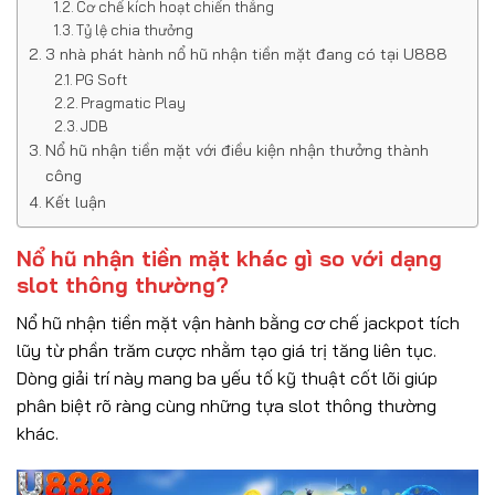
Cơ chế kích hoạt chiến thắng
Tỷ lệ chia thưởng
3 nhà phát hành nổ hũ nhận tiền mặt đang có tại U888
PG Soft
Pragmatic Play
JDB
Nổ hũ nhận tiền mặt với điều kiện nhận thưởng thành
công
Kết luận
Nổ hũ nhận tiền mặt khác gì so với dạng
slot thông thường?
Nổ hũ nhận tiền mặt vận hành bằng cơ chế jackpot tích
lũy từ phần trăm cược nhằm tạo giá trị tăng liên tục.
Dòng giải trí này mang ba yếu tố kỹ thuật cốt lõi giúp
phân biệt rõ ràng cùng những tựa slot thông thường
khác.